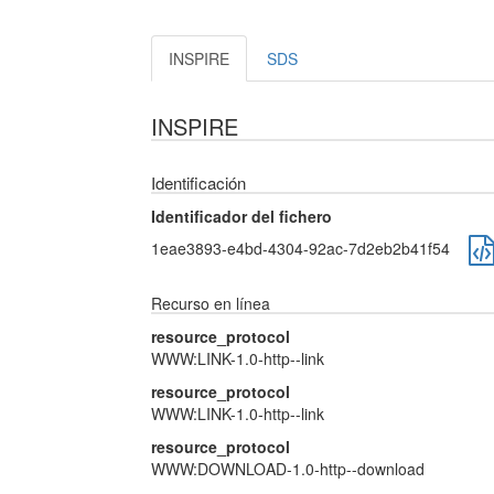
INSPIRE
SDS
INSPIRE
Identificación
Identificador del fichero
1eae3893-e4bd-4304-92ac-7d2eb2b41f54
Recurso en línea
resource_protocol
WWW:LINK-1.0-http--link
resource_protocol
WWW:LINK-1.0-http--link
resource_protocol
WWW:DOWNLOAD-1.0-http--download