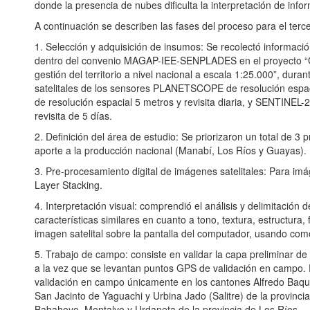
donde la presencia de nubes dificulta la interpretación de info
A continuación se describen las fases del proceso para el ter
1. Selección y adquisición de insumos: Se recolectó informació
dentro del convenio MAGAP-IEE-SENPLADES en el proyecto “G
gestión del territorio a nivel nacional a escala 1:25.000”, du
satelitales de los sensores PLANETSCOPE de resolución espaci
de resolución espacial 5 metros y revisita diaria, y SENTINEL-
revisita de 5 días.
2. Definición del área de estudio: Se priorizaron un total de 3
aporte a la producción nacional (Manabí, Los Ríos y Guayas).
3. Pre-procesamiento digital de imágenes satelitales: Para imá
Layer Stacking.
4. Interpretación visual: comprendió el análisis y delimitación
características similares en cuanto a tono, textura, estructura, f
imagen satelital sobre la pantalla del computador, usando com
5. Trabajo de campo: consiste en validar la capa preliminar de
a la vez que se levantan puntos GPS de validación en campo. P
validación en campo únicamente en los cantones Alfredo Baq
San Jacinto de Yaguachi y Urbina Jado (Salitre) de la provinc
Babahoyo, Montalvo y Urdaneta de la provincia de Los Ríos.