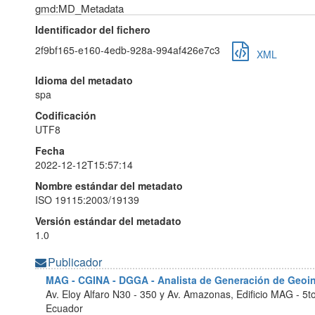
gmd:MD_Metadata
Identificador del fichero
2f9bf165-e160-4edb-928a-994af426e7c3
XML
Idioma del metadato
spa
Codificación
UTF8
Fecha
2022-12-12T15:57:14
Nombre estándar del metadato
ISO 19115:2003/19139
Versión estándar del metadato
1.0
Publicador
MAG - CGINA - DGGA - Analista de Generación de Geo
Av. Eloy Alfaro N30 - 350 y Av. Amazonas, Edificio MAG - 5t
Ecuador