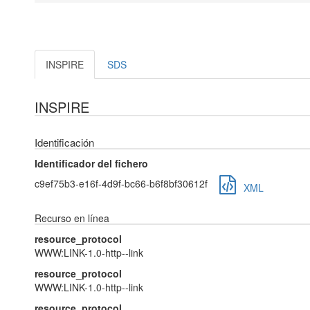
INSPIRE
SDS
INSPIRE
Identificación
Identificador del fichero
c9ef75b3-e16f-4d9f-bc66-b6f8bf30612f
XML
Recurso en línea
resource_protocol
WWW:LINK-1.0-http--link
resource_protocol
WWW:LINK-1.0-http--link
resource_protocol